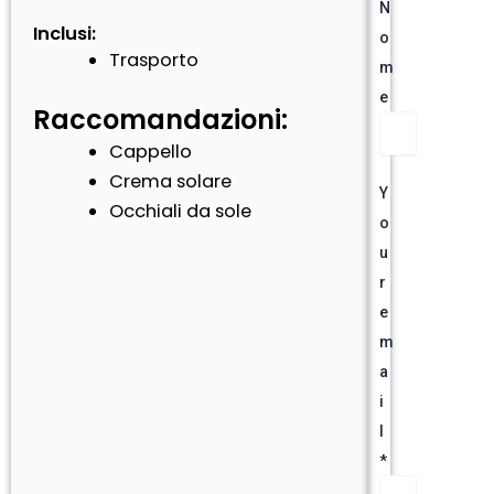
N
Inclusi:
o
Trasporto
m
e
Raccomandazioni:
Cappello
Crema solare
Y
Occhiali da sole
o
u
r
e
m
a
i
l
*