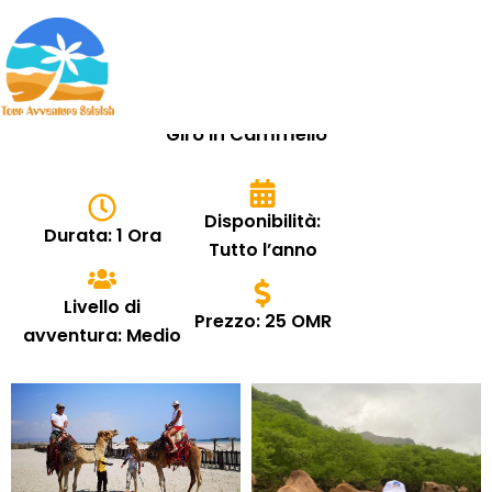
Skip
to
content
Giro in Cammello
Disponibilità:
Durata: 1 Ora
Tutto l’anno
Livello di
Prezzo: 25 OMR
avventura: Medio