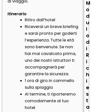
di viaggio.
M
o
Itinerario
d
Ritiro dall’hotel
u
Riceverai un breve briefing
l
e sarai pronto per goderti
o
l’esperienza. Tutte le età
d
sono benvenute. Se non
i
hai mai cavalcato prima,
R
uno dei nostri istruttori ti
i
accompagnerà per
c
garantire la sicurezza.
h
i
1 ora di giro in cammello
e
sulla spiaggia
s
Al termine, ti riporteremo
t
comodamente al tuo
a
hotel