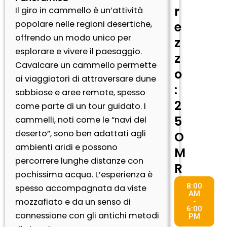
r
Il giro in cammello è un’attività
popolare nelle regioni desertiche,
e
offrendo un modo unico per
z
esplorare e vivere il paesaggio.
z
Cavalcare un cammello permette
o
ai viaggiatori di attraversare dune
:
sabbiose e aree remote, spesso
2
come parte di un tour guidato. I
5
cammelli, noti come le “navi del
deserto”, sono ben adattati agli
O
ambienti aridi e possono
M
percorrere lunghe distanze con
R
pochissima acqua. L’esperienza è
8:00
spesso accompagnata da viste
AM
mozzafiato e da un senso di
-
6:00
connessione con gli antichi metodi
PM